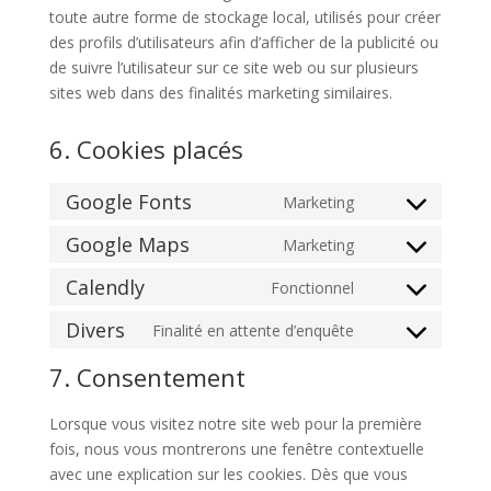
toute autre forme de stockage local, utilisés pour créer
des profils d’utilisateurs afin d’afficher de la publicité ou
de suivre l’utilisateur sur ce site web ou sur plusieurs
sites web dans des finalités marketing similaires.
6. Cookies placés
Google Fonts
Marketing
Consent
to
Google Maps
Marketing
Consent
service
to
Calendly
Fonctionnel
google-
Consent
service
fonts
to
Divers
Finalité en attente d’enquête
google-
Consent
service
maps
to
7. Consentement
calendly
service
divers
Lorsque vous visitez notre site web pour la première
fois, nous vous montrerons une fenêtre contextuelle
avec une explication sur les cookies. Dès que vous