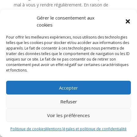
mal à vous y rendre régulièrement. En raison de
l’importance de la disponibilité, choisissez un praticien
Gérer le consentement aux
dont le cabinet est facile d’accès et qui propose des
cookies
horaires compatibles avec votre emploi du temps. Si
vous suivez ces conseils, vous trouverez le bon
Pour offrir les meilleures expériences, nous utilisons des technologies
équilibre entre tarification et disponibilité pour vos
telles que les cookies pour stocker et/ou accéder aux informations des
séances de Shiatsu à Troyes.
appareils. Le fait de consentir à ces technologies nous permettra de
traiter des données telles que le comportement de navigation ou les ID
uniques sur ce site. Le fait de ne pas consentir ou de retirer son
consentement peut avoir un effet négatif sur certaines caractéristiques
et fonctions.
Accepter
Refuser
Voir les préférences
Shiatsu Troyes
Suivi et réévaluation
Politique de cookies
Mentions légales et politique de confidentialité
Le suivi et la réévaluation sont essentiels car ils