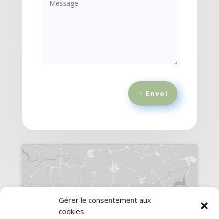
Envoi
Gérer le consentement aux
Cliquez pour accepter les cookies
cookies
marketing et activer ce contenu